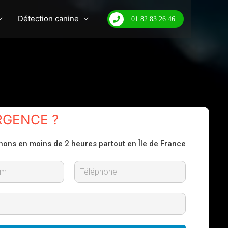
Détection canine
01.82.83.26.46
RGENCE ?
nons en moins de 2 heures partout en Île de France
N
o
m