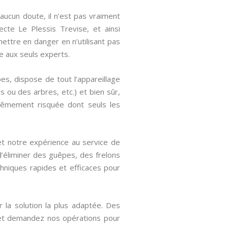
ucun doute, il n’est pas vraiment
ecte Le Plessis Trevise, et ainsi
ettre en danger en n’utilisant pas
e aux seuls experts.
s, dispose de tout l’appareillage
s ou des arbres, etc.) et bien sûr,
rêmement risquée dont seuls les
 et notre expérience au service de
d’éliminer des guêpes, des frelons
chniques rapides et efficaces pour
 la solution la plus adaptée. Des
 et demandez nos opérations pour