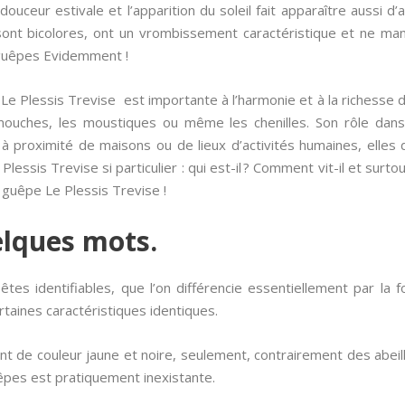
ouceur estivale et l’apparition du soleil fait apparaître aussi d
 sont bicolores, ont un vrombissement caractéristique et ne m
 guêpes Evidemment !
e Plessis Trevise est importante à l’harmonie et à la richesse d
ouches, les moustiques ou même les chenilles. Son rôle dans l
à proximité de maisons ou de lieux d’activités humaines, elles 
 Plessis Trevise si particulier : qui est-il ? Comment vit-il et su
 guêpe Le Plessis Trevise !
elques mots.
 bêtes identifiables, que l’on différencie essentiellement par la
taines caractéristiques identiques.
t de couleur jaune et noire, seulement, contrairement des abei
pes est pratiquement inexistante.