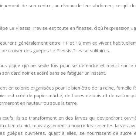
tiquement de son centre, au niveau de leur abdomen, ce qui donn
uêpe Le Plessis Trevise est toute en finesse, d’où l’expression « a
esurent généralement entre 11 et 18 mm et vivent habituell
r de croiser des guêpes Le Plessis Trevise solitaires.
 vous pique qu’une seule fois pour se défendre et meurt sur le
 son dard noir et acéré sans se fatiguer un instant.
nt en colonie organisées pour le bien être de la reine, femelle fé
nier est créé de papier mâché, de fibres de bois et de carton qu
formeront en hauteur ou sous la terre.
 œufs, ils se transforment en des larves qui deviendront ouvrièr
’entretien du nid, mais également à nourrir les récentes larves
s guêpes ouvrières, quant à elles, se nourrissent de sucre e