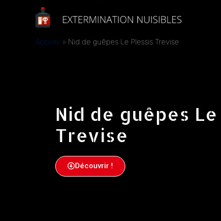
Accueil
Nid de guêpes Le Plessis Trevise
Nid de guêpes Le 
Trevise
Découvrir !