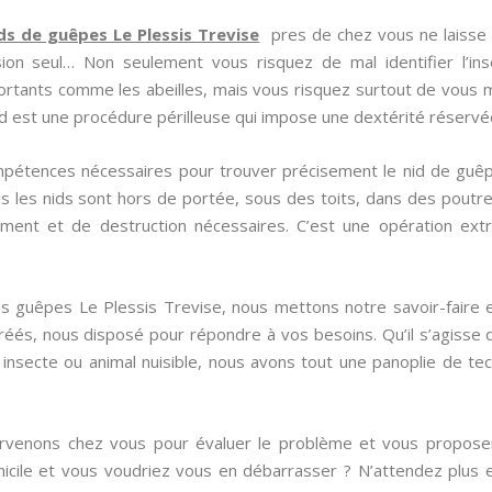
ds de guêpes Le Plessis Trevise
pres de chez vous ne laisse a
ion seul… Non seulement vous risquez de mal identifier l’ins
ortants comme les abeilles, mais vous risquez surtout de vous m
id est une procédure périlleuse qui impose une dextérité réservé
mpétences nécessaires pour trouver précisement le nid de guêpe
is les nids sont hors de portée, sous des toits, dans des poutre
ment et de destruction nécessaires. C’est une opération ext
des guêpes Le Plessis Trevise, nous mettons notre savoir-faire
réés, nous disposé pour répondre à vos besoins. Qu’il s’agisse 
 insecte ou animal nuisible, nous avons tout une panoplie de te
tervenons chez vous pour évaluer le problème et vous proposer
icile et vous voudriez vous en débarrasser ? N’attendez plus