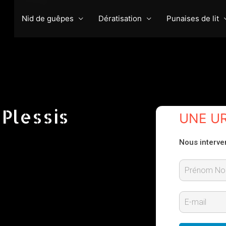
Nid de guêpes
Dératisation
Punaises de lit
Plessis
UNE U
Nous interve
P
r
E
é
-
n
m
o
m
a