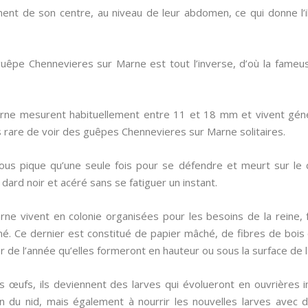
ment de son centre, au niveau de leur abdomen, ce qui donne l’i
 guêpe Chennevieres sur Marne est tout l’inverse, d’où la fameus
rne mesurent habituellement entre 11 et 18 mm et vivent gé
as rare de voir des guêpes Chennevieres sur Marne solitaires.
 vous pique qu’une seule fois pour se défendre et meurt sur le
dard noir et acéré sans se fatiguer un instant.
e vivent en colonie organisées pour les besoins de la reine, fe
rmé. Ce dernier est constitué de papier mâché, de fibres de bois
er de l’année qu’elles formeront en hauteur ou sous la surface de l
 œufs, ils deviennent des larves qui évolueront en ouvrières in
etien du nid, mais également à nourrir les nouvelles larves ave