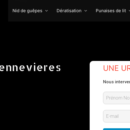
Nid de guêpes
Dératisation
Punaises de lit
hennevieres
UNE U
Nous interve
P
r
E
é
-
n
m
o
m
a