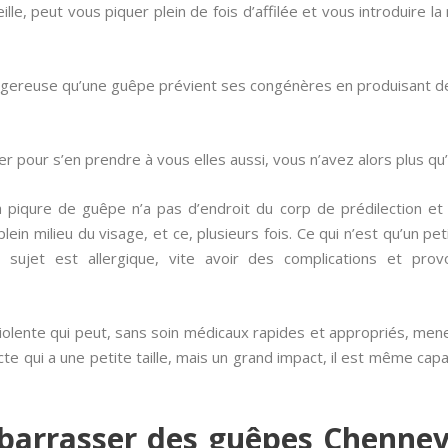
lle, peut vous piquer plein de fois d’affilée et vous introduire
angereuse qu’une guêpe prévient ses congénères en produisant d
er pour s’en prendre à vous elles aussi, vous n’avez alors plus qu’un
piqure de guêpe n’a pas d’endroit du corp de prédilection et
lein milieu du visage, et ce, plusieurs fois. Ce qui n’est qu’un
e sujet est allergique, vite avoir des complications et pro
e violente qui peut, sans soin médicaux rapides et appropriés, men
te qui a une petite taille, mais un grand impact, il est même capa
arrasser des guêpes Chennev