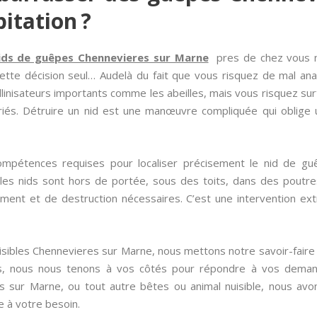
itation ?
ids de guêpes Chennevieres sur Marne
pres de chez vous ne
ette décision seul… Audelà du fait que vous risquez de mal anal
llinisateurs importants comme les abeilles, mais vous risquez s
priés. Détruire un nid est une manœuvre compliquée qui oblige
ompétences requises pour localiser précisement le nid de guê
 les nids sont hors de portée, sous des toits, dans des poutre
ment et de destruction nécessaires. C’est une intervention e
uisibles Chennevieres sur Marne, nous mettons notre savoir-faire
éés, nous nous tenons à vos côtés pour répondre à vos demande
 sur Marne, ou tout autre bêtes ou animal nuisible, nous avo
e à votre besoin.