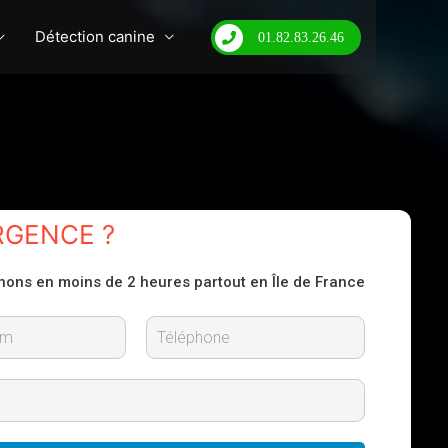
Détection canine
01.82.83.26.46
RGENCE ?
nons en moins de 2 heures partout en Île de France
N
o
m