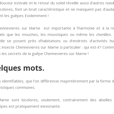
uceur estivale et le retour du soleil réveille aussi d’autres nu
bicolores, font un bruit caractéristique et ne manquent pas d’au
ont les guêpes Evidemment !
nnevieres sur Marne est importante à l’harmonie et à la ri
 tels que les mouches, les moustiques ou même les chenilles. 
lle se posent près d’habitations ou d’endroits d’activités h
 insecte Chennevieres sur Marne si particulier : qui est-il ? Comm
 les secrets de la guêpe Chennevieres sur Marne !
elques mots.
es identifiables, que l’on différencie majoritèrement par la forme
éristiques communes.
rne sont bicolores, seulement, contrairement des abeille
pes est pratiquement inexistante.