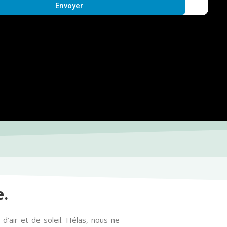
Envoyer
e.
 d’air et de soleil. Hélas, nous ne