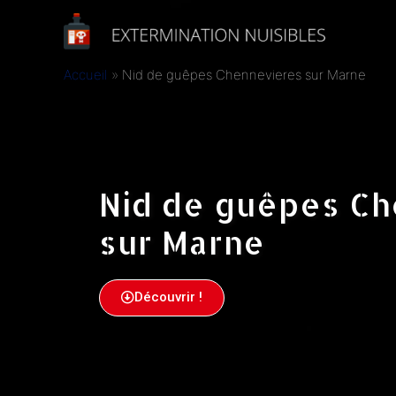
Accueil
Nid de guêpes Chennevieres sur Marne
Nid de guêpes C
sur Marne
Découvrir !