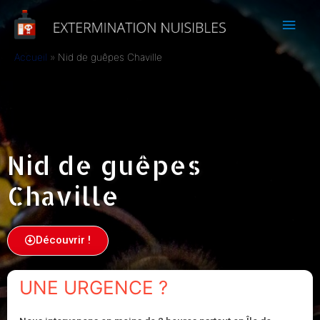
Accueil
Nid de guêpes Chaville
Nid de guêpes
Chaville
Découvrir !
UNE URGENCE ?