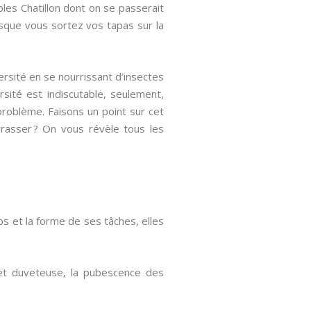
ibles Chatillon dont on se passerait
rsque vous sortez vos tapas sur la
ersité en se nourrissant d’insectes
sité est indiscutable, seulement,
 problème. Faisons un point sur cet
barrasser ? On vous révèle tous les
rps et la forme de ses tâches, elles
 et duveteuse, la pubescence des