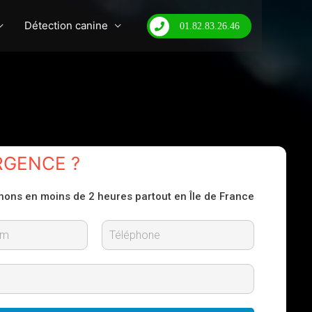
Détection canine
01.82.83.26.46
RGENCE ?
nons en moins de 2 heures partout en Île de France
N
o
m