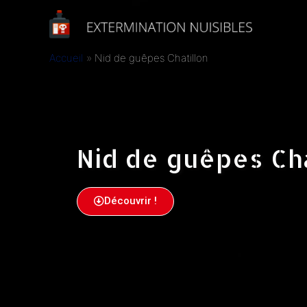
Accueil
Nid de guêpes Chatillon
Nid de guêpes Cha
Découvrir !