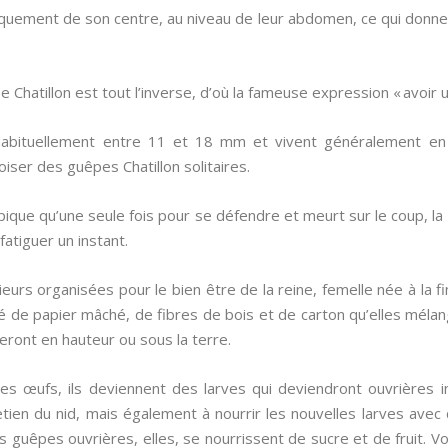
iquement de son centre, au niveau de leur abdomen, ce qui donne
pe Chatillon est tout l’inverse, d’où la fameuse expression « avoir u
habituellement entre 11 et 18 mm et vivent généralement en
oiser des guêpes Chatillon solitaires.
s pique qu’une seule fois pour se défendre et meurt sur le coup, l
atiguer un instant.
eurs organisées pour le bien être de la reine, femelle née à la fin
é de papier mâché, de fibres de bois et de carton qu’elles mélan
meront en hauteur ou sous la terre.
s œufs, ils deviennent des larves qui deviendront ouvrières in
tretien du nid, mais également à nourrir les nouvelles larves av
guêpes ouvrières, elles, se nourrissent de sucre et de fruit. V