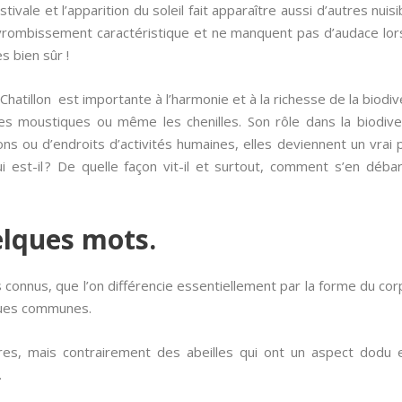
tivale et l’apparition du soleil fait apparaître aussi d’autres nuis
n vrombissement caractéristique et ne manquent pas d’audace lo
 bien sûr !
hatillon est importante à l’harmonie et à la richesse de la biodiv
les moustiques ou même les chenilles. Son rôle dans la biodiver
sons ou d’endroits d’activités humaines, elles deviennent un vrai
 qui est-il ? De quelle façon vit-il et surtout, comment s’en dé
elques mots.
es connus, que l’on différencie essentiellement par la forme du co
iques communes.
ores, mais contrairement des abeilles qui ont un aspect dodu
.