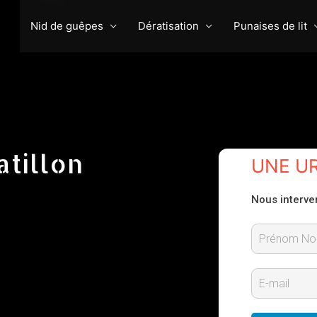
Nid de guêpes
Dératisation
Punaises de lit
tillon
UNE U
Nous interve
P
r
E
é
-
n
m
o
m
a