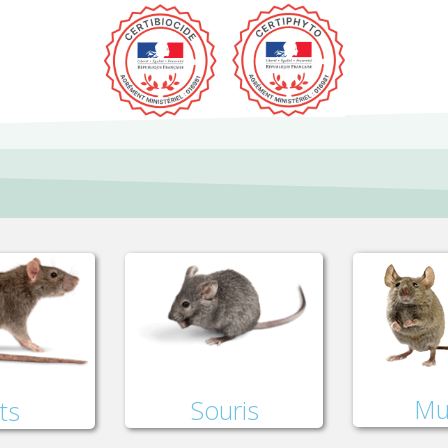
Mu
Souris
ts