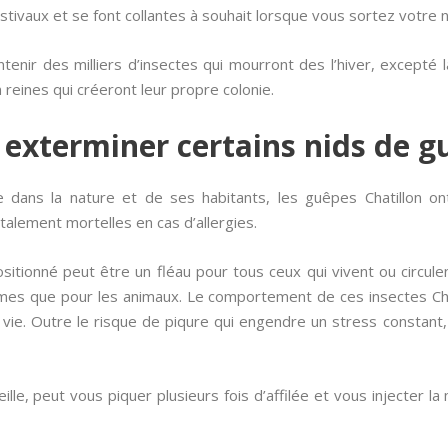
tivaux et se font collantes à souhait lorsque vous sortez votre n
ntenir des milliers d’insectes qui mourront des l’hiver, excepté 
n reines qui créeront leur propre colonie.
 exterminer certains nids de g
 dans la nature et de ses habitants, les guêpes Chatillon ont 
talement mortelles en cas d’allergies.
itionné peut être un fléau pour tous ceux qui vivent ou circulen
es que pour les animaux. Le comportement de ces insectes Cha
 vie. Outre le risque de piqure qui engendre un stress constant,
ille, peut vous piquer plusieurs fois d’affilée et vous injecter 