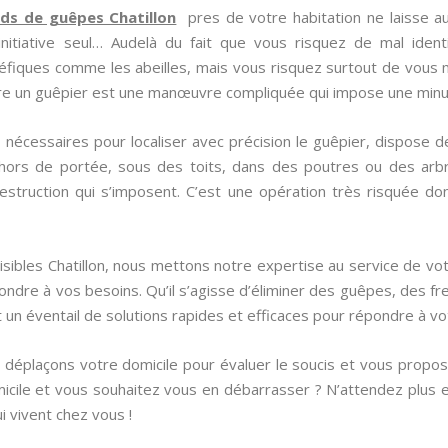
ids de guêpes Chatillon
pres de votre habitation ne laisse au
iative seul… Audelà du fait que vous risquez de mal identifie
néfiques comme les abeilles, mais vous risquez surtout de vous 
ire un guêpier est une manœuvre compliquée qui impose une minut
 nécessaires pour localiser avec précision le guêpier, dispose d
nt hors de portée, sous des toits, dans des poutres ou des arbr
truction qui s’imposent. C’est une opération très risquée dont
uisibles Chatillon, nous mettons notre expertise au service de vo
dre à vos besoins. Qu’il s’agisse d’éliminer des guêpes, des fre
t un éventail de solutions rapides et efficaces pour répondre à 
s déplaçons votre domicile pour évaluer le soucis et vous propose
cile et vous souhaitez vous en débarrasser ? N’attendez plus et
i vivent chez vous !