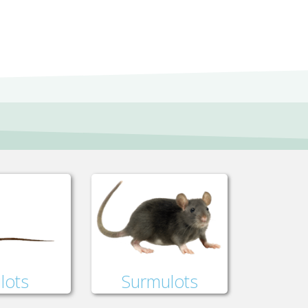
lots
Surmulots