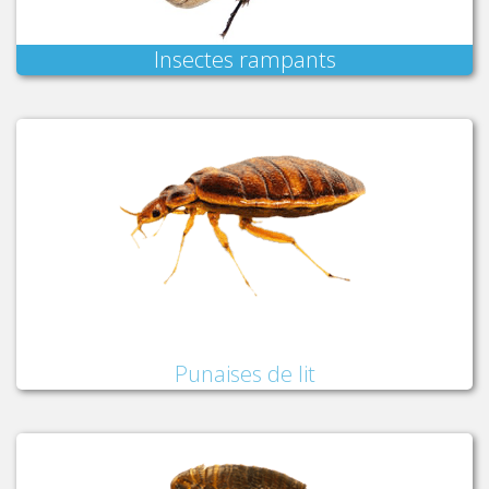
Insectes rampants
Punaises de lit