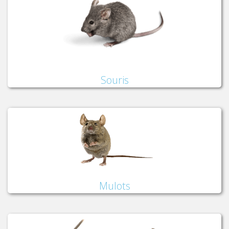
Souris
Mulots