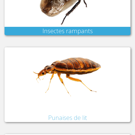
Insectes rampants
Punaises de lit