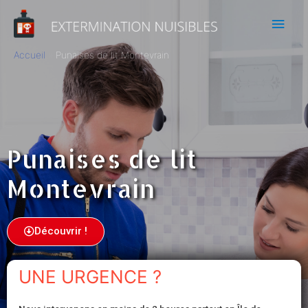
Accueil
Punaises de lit Montevrain
Punaises de lit
Montevrain
Découvrir !
UNE URGENCE ?