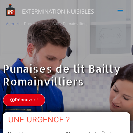
Accueil
Punaises de lit Bailly Romainvilliers
Punaises de lit Bailly
Romainvilliers
Découvrir !
UNE URGENCE ?