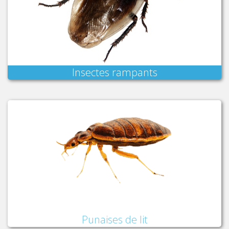
Insectes rampants
Punaises de lit