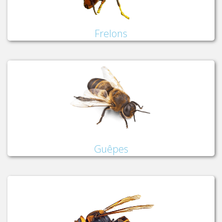
Frelons
Guêpes