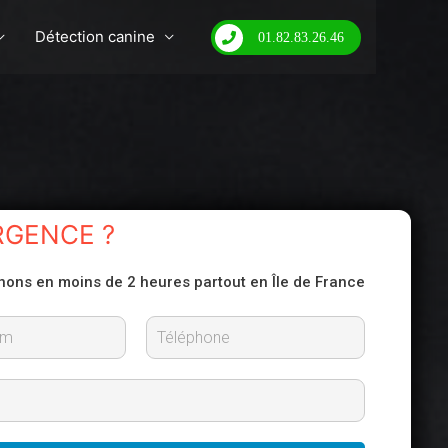
Détection canine
01.82.83.26.46
RGENCE ?
nons en moins de 2 heures partout en Île de France
N
o
m