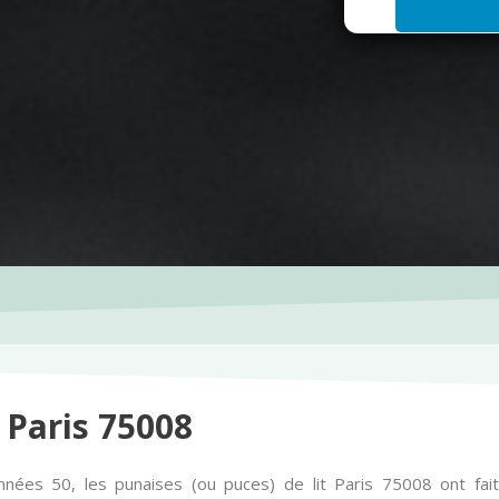
i
l
*
 Paris 75008
nées 50, les punaises (ou puces) de lit Paris 75008 ont fa