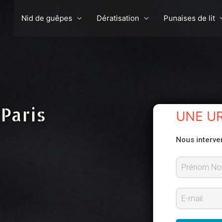
Nid de guêpes
Dératisation
Punaises de lit
Paris
UNE U
Nous interve
P
r
E
é
-
n
m
o
m
a