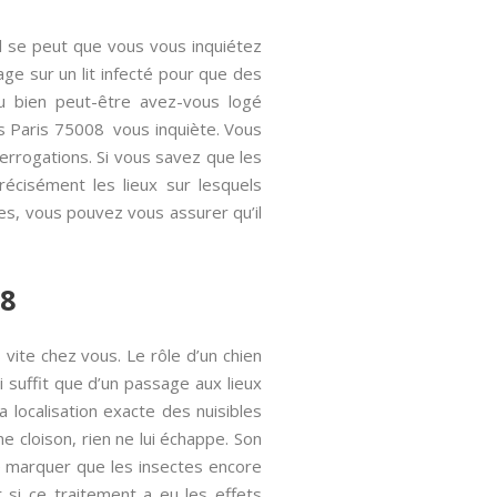
l se peut que vous vous inquiétez
age sur un lit infecté pour que des
Ou bien peut-être avez-vous logé
s Paris 75008 vous inquiète. Vous
errogations. Si vous savez que les
cisément les lieux sur lesquels
ises, vous pouvez vous assurer qu’il
08
 vite chez vous. Le rôle d’un chien
i suffit que d’un passage aux lieux
 localisation exacte des nuisibles
e cloison, rien ne lui échappe. Son
e marquer que les insectes encore
 si ce traitement a eu les effets