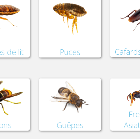
Cafards
Puces
s de lit
Fre
lons
Asia
Guêpes