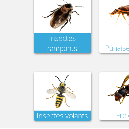
Insectes
Punaise
rampants
Fre
Insectes volants