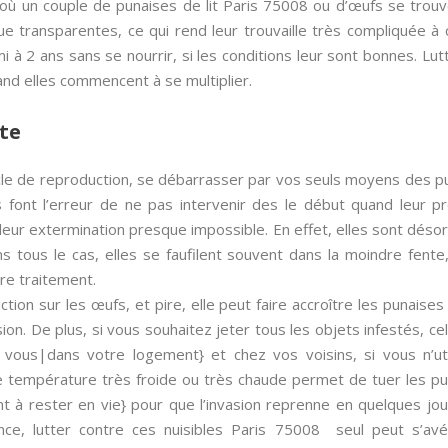
s où un couple de punaises de lit Paris 75008 ou d’œufs se trouve
e transparentes, ce qui rend leur trouvaille très compliquée à
 à 2 ans sans se nourrir, si les conditions leur sont bonnes. Lutt
nd elles commencent à se multiplier.
te
cycle de reproduction, se débarrasser par vos seuls moyens des p
ns font l’erreur de ne pas intervenir des le début quand leur 
 leur extermination presque impossible. En effet, elles sont déso
s tous le cas, elles se faufilent souvent dans la moindre fente,
tre traitement.
tion sur les œufs, et pire, elle peut faire accroître les punaise
asion. De plus, si vous souhaitez jeter tous les objets infestés, c
vous|dans votre logement} et chez vos voisins, si vous n’uti
 température très froide ou très chaude permet de tuer les puna
t à rester en vie} pour que l’invasion reprenne en quelques jours
nce, lutter contre ces nuisibles Paris 75008 seul peut s’avé