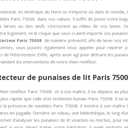
rnational, en Amérique du Nord ou n’importe où dans le monde, i
ibles Paris 75008 dans vos valises. Il suffit de poser votre bag
s larves ou des œufs s’incrustent au milieu de vos biens. 
re logement, et le risque que ceux-ci aient importé ces punaise
tecteur Paris 75008
de manière préventif, afin de lever vos int
entes, vous pouvez également nous appeler pour repérer pré
ûts de l’intervention. Enfin, après avoir agi pour détruire les puna
andant les interventions de notre chien renifleur.
tecteur de punaises de lit Paris 750
ien renifleur Paris 75008 et à son maître, il se déplace au plus
plus rapide que celle d’un technicien humain Paris 75008. Il ne lu
e la présence de nuisibles Paris 75008. Il montre à son maître la
es en pagaille. Derrière un rideau, une bibliothèque, le long d’un
rmet d’analyser les punaises de lit vivantes ou mortes, pour n
ent si vous devez traiter votre habitation, à quels endroits et