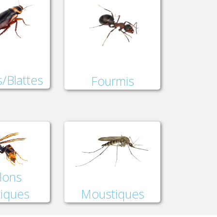
/Blattes
Fourmis
lons
Moustiques
tiques