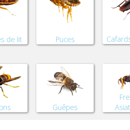
Cafards
Puces
s de lit
Fre
lons
Asia
Guêpes