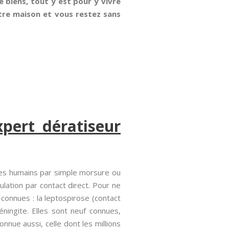
e biens, tout y est pour y vivre
otre maison et vous restez sans
pert dératiseur
des humains par simple morsure ou
ulation par contact direct. Pour ne
onnues : la leptospirose (contact
éningite. Elles sont neuf connues,
nue aussi, celle dont les millions