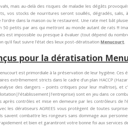
vahi, mais au-delà des risques de maladie les dégâts provoqué
ts, vos stocks de nourritures seront souillés, dégradés, salis, à 
’ordre dans la maison ou le restaurent. Une rate met bât plusieu
on 50 petits par ans qui mettront au monde autant de rats !!! Ima
rats est impossible ou presque à évaluer (tout dépend du nombre
son qu’il faut suivre l’état des lieux post-dératisation
Menucourt
.
nçus pour la dératisation Men
nucourt est primordiale à la préservation de leur hygiène. Ces é
aires extrêmement stricts dans le cadre d’un plan HACCP (Hazard A
Analyse des dangers – points critiques pour leur maîtrise), et c
exploitation|l’établissement|l’entreprise} sont en jeu dans ce comb
s après contrôles et mise en demeure par les contrôleurs de l
 avec les dératiseurs AGREES vous protègent de toutes surprises
us ils savent combattre les rongeurs sans dommage aux personn
pidement et bien et garantiront votre bonne foi aux services de 