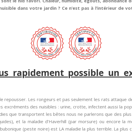
 sont le nid favori. Chaleur, humidité, égouts, abondance d
uisible dans votre jardin ? Ce n’est pas à l’intérieur de v
lus rapidement possible un ex
de repousser. Les rongeurs et pas seulement les rats attaque 
es excréments des nuisibles : urine, crotte, infectent aussi la pop
ies que transportent les bêtes nous ne parlerons que des plus c
quides), et la maladie d’Haverhill (par morsure) ou encore la m
onique (peste noire) est LA maladie la plus terrible. La plus con