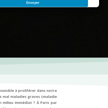
Envoyer
nuisible à proliférer dans notre
pas mal maladies graves (maladie
n milieu immédiat ? À Paris par