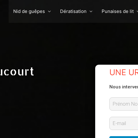
Nid de guêpes
Dératisation
Punaises de lit
ucourt
UNE U
Nous interve
P
r
E
é
-
n
m
o
m
a