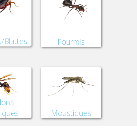
/Blattes
Fourmis
lons
Moustiques
tiques