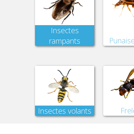
Insectes
Punaise
rampants
Fre
Insectes volants