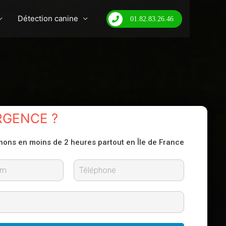
Détection canine
01.82.83.26.46
RGENCE ?
nons en moins de 2 heures partout en Île de France
N
o
m