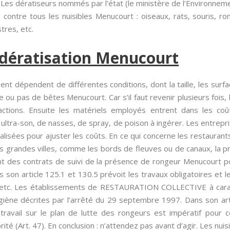
Les dératiseurs nommés par l’état (le ministère de l’Environnemen
te contre tous les nuisibles Menucourt : oiseaux, rats, souris, r
tres, etc.
 dératisation Menucourt
 dépendent de différentes conditions, dont la taille, les surfaces
e ou pas de bêtes Menucourt. Car s’il faut revenir plusieurs fois,
ctions. Ensuite les matériels employés entrent dans les coûts
ltra-son, de nasses, de spray, de poison à ingérer. Les entrepris
isées pour ajuster les coûts. En ce qui concerne les restaurants
 les grandes villes, comme les bords de fleuves ou de canaux, la
nt des contrats de suivi de la présence de rongeur Menucourt pour
 son article 125.1 et 130.5 prévoit les travaux obligatoires et le
és, etc. Les établissements de RESTAURATION COLLECTIVE à caract
giène décrites par l’arrêté du 29 septembre 1997. Dans son arti
ravail sur le plan de lutte des rongeurs est impératif pour c
rité (Art. 47). En conclusion : n’attendez pas avant d’agir. Les nui