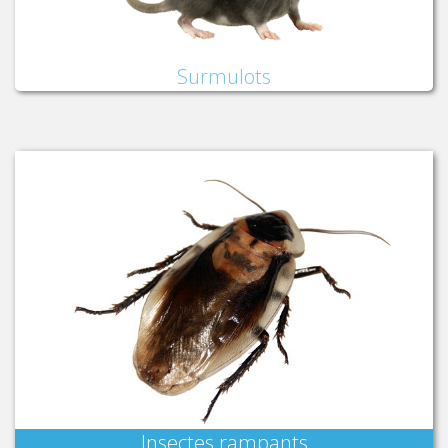
Surmulots
Insectes rampants