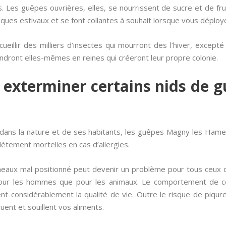
Les guêpes ouvrières, elles, se nourrissent de sucre et de fru
niques estivaux et se font collantes à souhait lorsque vous déploy
cueillir des milliers d’insectes qui mourront des l’hiver, except
endront elles-mêmes en reines qui créeront leur propre colonie.
l exterminer certains nids de 
dans la nature et de ses habitants, les guêpes Magny les Hameau
ètement mortelles en cas d’allergies.
ux mal positionné peut devenir un problème pour tous ceux qu
 pour les hommes que pour les animaux. Le comportement de 
nt considérablement la qualité de vie. Outre le risque de piqure 
nt et souillent vos aliments.