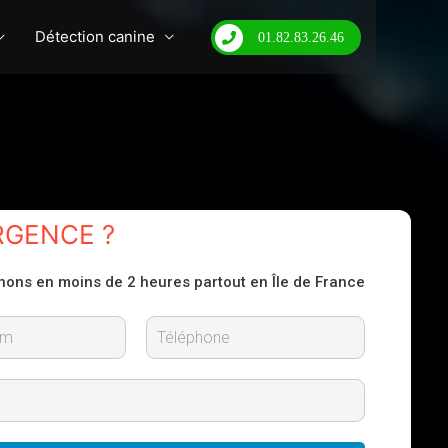
Détection canine
01.82.83.26.46
RGENCE ?
nons en moins de 2 heures partout en Île de France
N
o
m