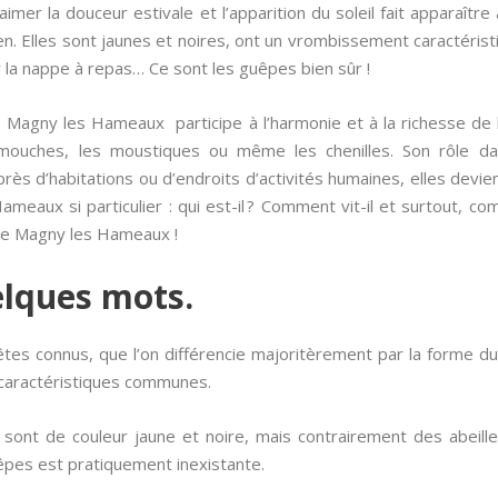
er la douceur estivale et l’apparition du soleil fait apparaître
n. Elles sont jaunes et noires, ont un vrombissement caractéris
 la nappe à repas… Ce sont les guêpes bien sûr !
 Magny les Hameaux participe à l’harmonie et à la richesse de 
mouches, les moustiques ou même les chenilles. Son rôle dan
rès d’habitations ou d’endroits d’activités humaines, elles devie
ameaux si particulier : qui est-il ? Comment vit-il et surtout, 
êpe Magny les Hameaux !
elques mots.
 bêtes connus, que l’on différencie majoritèrement par la forme d
 caractéristiques communes.
nt de couleur jaune et noire, mais contrairement des abeill
pes est pratiquement inexistante.