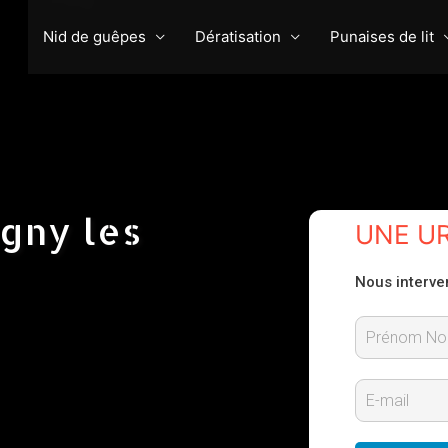
Nid de guêpes
Dératisation
Punaises de lit
gny les
UNE U
Nous interve
P
r
E
é
-
n
m
o
m
a