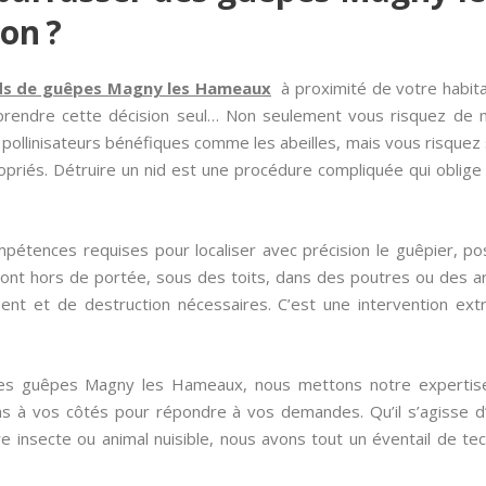
on ?
ds de guêpes Magny les Hameaux
à proximité de votre habitat
ndre cette décision seul… Non seulement vous risquez de ma
pollinisateurs bénéfiques comme les abeilles, mais vous risque
ropriés. Détruire un nid est une procédure compliquée qui oblig
mpétences requises pour localiser avec précision le guêpier, po
s sont hors de portée, sous des toits, dans des poutres ou des ar
ment et de destruction nécessaires. C’est une intervention ex
 des guêpes Magny les Hameaux, nous mettons notre expertise 
s à vos côtés pour répondre à vos demandes. Qu’il s’agisse d’
 insecte ou animal nuisible, nous avons tout un éventail de tec