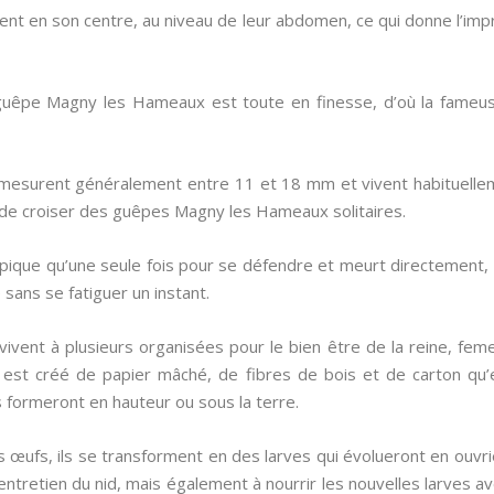
ent en son centre, au niveau de leur abdomen, ce qui donne l’im
a guêpe Magny les Hameaux est toute en finesse, d’où la fameuse
esurent généralement entre 11 et 18 mm et vivent habituelle
re de croiser des guêpes Magny les Hameaux solitaires.
us pique qu’une seule fois pour se défendre et meurt directement,
 sans se fatiguer un instant.
nt à plusieurs organisées pour le bien être de la reine, femell
d est créé de papier mâché, de fibres de bois et de carton qu’
es formeront en hauteur ou sous la terre.
 œufs, ils se transforment en des larves qui évolueront en ouvriè
l’entretien du nid, mais également à nourrir les nouvelles larve