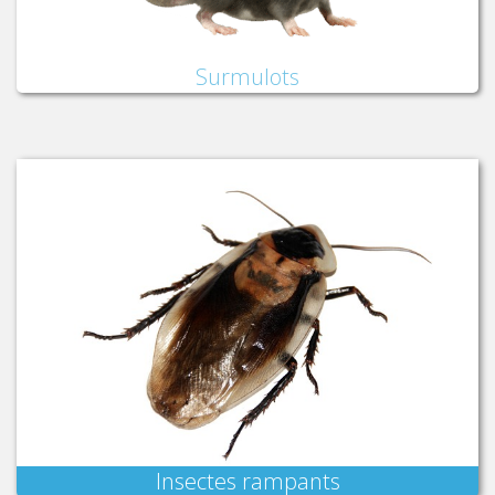
Surmulots
Insectes rampants