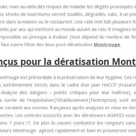
ahi, mais au-delà des risques de maladie les dégâts provoqués 
os stocks de nourritures seront souillés, dégradés, salis, à un poin
e dans la maison ou le restaurent. Une rate met bât plusieurs fo
etits par ans qui mettront au monde autant de rats !!! Imaginez le
mpossible ou presque à évaluer (tout dépend du nombre de feme
il faut suivre l’état des lieux post-dératisation
Montrouge
.
nçus pour la dératisation Mon
ontrouge est primordiale à la préservation de leur hygiène. Ces r
s extrêmement stricts dans le cadre d’un plan HACCP (Hazard An
r Analyse des dangers – points critiques pour leur maîtrise), e
, la survie de l’exploitation|l’établissement|l’entreprise} son
 ne seraient aux normes françaises après analyses et mise en dem
ortes. Les contrats souscrits avec les dératiseurs AGREES vous 
tions 7 jours /7. De plus ils savent combattre les rongeurs 
eurs Montrouge agiront rapidement et bien et prouveront votre 