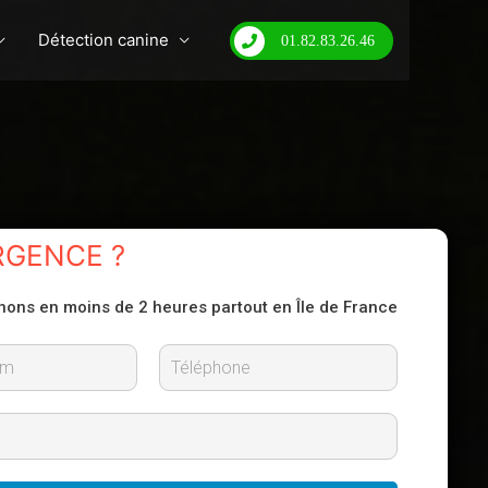
Détection canine
01.82.83.26.46
RGENCE ?
nons en moins de 2 heures partout en Île de France
N
o
m