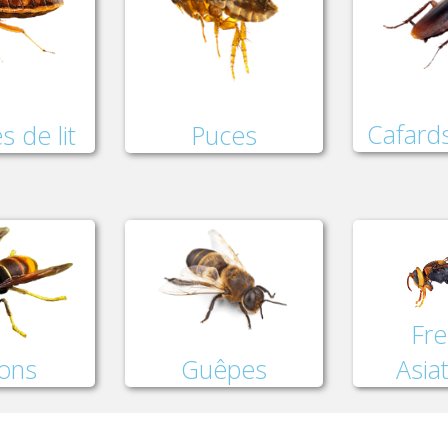
Cafards
Puces
s de lit
Fre
lons
Asia
Guêpes