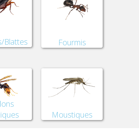
/Blattes
Fourmis
lons
Moustiques
tiques