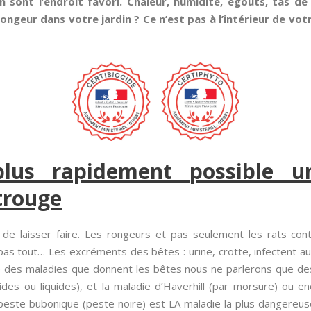
n sont l’endroit favori. Chaleur, humidité, égouts, tas de
ngeur dans votre jardin ? Ce n’est pas à l’intérieur de vot
plus rapidement possible un
trouge
 de laisser faire. Les rongeurs et pas seulement les rats c
pas tout… Les excréments des bêtes : urine, crotte, infectent au
 des maladies que donnent les bêtes nous ne parlerons que des
ides ou liquides), et la maladie d’Haverhill (par morsure) ou en
este bubonique (peste noire) est LA maladie la plus dangereuse