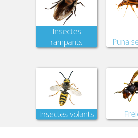
Insectes
Punaise
rampants
Fre
Insectes volants