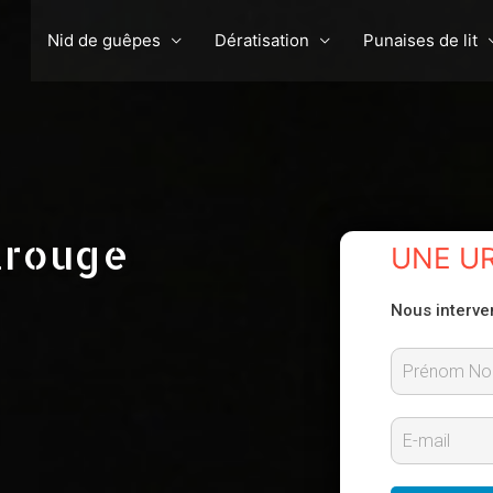
Nid de guêpes
Dératisation
Punaises de lit
trouge
UNE U
Nous interve
P
r
E
é
-
n
m
o
m
a