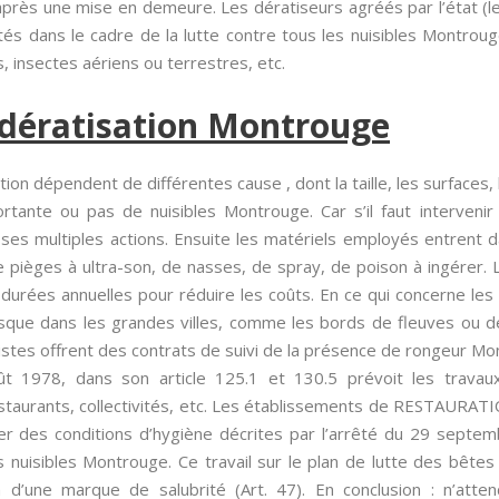
 après une mise en demeure. Les dératiseurs agréés par l’état (l
ités dans le cadre de la lutte contre tous les nuisibles Montroug
, insectes aériens ou terrestres, etc.
 dératisation Montrouge
on dépendent de différentes cause , dont la taille, les surfaces, le
rtante ou pas de nuisibles Montrouge. Car s’il faut intervenir 
es multiples actions. Ensuite les matériels employés entrent dan
pièges à ultra-son, de nasses, de spray, de poison à ingérer. Le
durées annuelles pour réduire les coûts. En ce qui concerne les 
 risque dans les grandes villes, comme les bords de fleuves ou
listes offrent des contrats de suivi de la présence de rongeur Mon
oût 1978, dans son article 125.1 et 130.5 prévoit les travaux
estaurants, collectivités, etc. Les établissements de RESTAURA
ter des conditions d’hygiène décrites par l’arrêté du 29 septem
es nuisibles Montrouge. Ce travail sur le plan de lutte des bêtes
ion d’une marque de salubrité (Art. 47). En conclusion : n’att