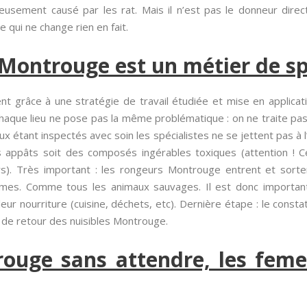
eusement causé par les rat. Mais il n’est pas le donneur direct
Ce qui ne change rien en fait.
 Montrouge est un métier de sp
ent grâce à une stratégie de travail étudiée et mise en applica
haque lieu ne pose pas la même problématique : on ne traite pa
ieux étant inspectés avec soin les spécialistes ne se jettent pas à
des appâts soit des composés ingérables toxiques (attention !
rs). Très important : les rongeurs Montrouge entrent et sort
es. Comme tous les animaux sauvages. Il est donc important
leur nourriture (cuisine, déchets, etc). Dernière étape : le consta
 de retour des nuisibles Montrouge.
ouge sans attendre, les feme