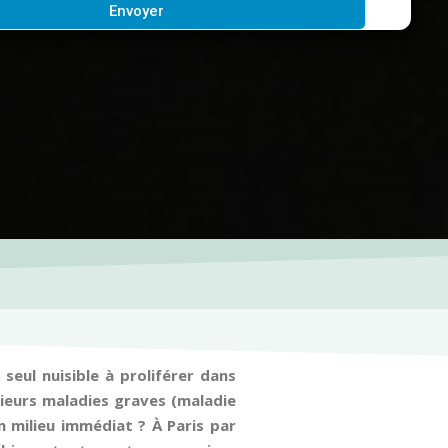
Envoyer
seul nuisible à proliférer dans
usieurs maladies graves (maladie
n milieu immédiat ? À Paris par